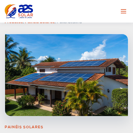
Produtos
/
Painéis Solares
/
Policristalino
PAINÉIS SOLARES