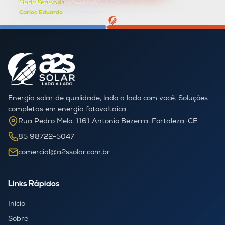
Equipe super profissional!"
Maria Fernanda
— Proprietária Residencial
Carlos Eduardo
— Empresário
Energia solar de qualidade, lado a lado com você. Soluções
completas em energia fotovoltaica.
Rua Pedro Melo, 1161 Antonio Bezerra, Fortaleza-CE
85 98722-5047
comercial@a2ssolar.com.br
Links Rápidos
Início
Sobre