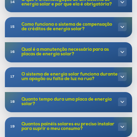
energia solar e por que ela é obrigatória?
Como funciona o sistema de compensação
de créditos de energia solar?
Qual é a manutenção necessária para as
placas de energia solar?
O sistema de energia solar funciona durante
um apagão ou falta de luz na rua?
Quanto tempo dura uma placa de energia
solar?
Quantos painéis solares eu preciso instalar
para suprir o meu consumo?