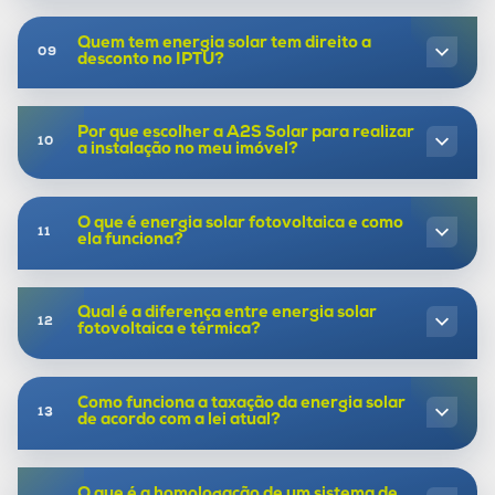
Quem tem energia solar tem direito a
desconto no IPTU?
Por que escolher a A2S Solar para realizar
a instalação no meu imóvel?
O que é energia solar fotovoltaica e como
ela funciona?
Qual é a diferença entre energia solar
fotovoltaica e térmica?
Como funciona a taxação da energia solar
de acordo com a lei atual?
O que é a homologação de um sistema de