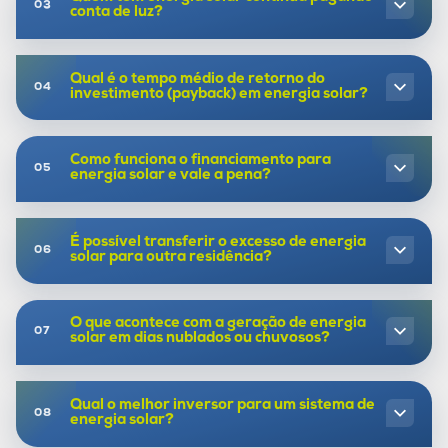
conta de luz?
Qual é o tempo médio de retorno do
investimento (payback) em energia solar?
Como funciona o financiamento para
energia solar e vale a pena?
É possível transferir o excesso de energia
solar para outra residência?
O que acontece com a geração de energia
solar em dias nublados ou chuvosos?
Qual o melhor inversor para um sistema de
energia solar?