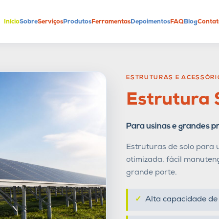
Início
Sobre
Serviços
Produtos
Ferramentas
Depoimentos
FAQ
Blog
Contat
ESTRUTURAS E ACESSÓRI
Estrutura 
Para usinas e grandes p
Estruturas de solo para u
otimizada, fácil manute
grande porte.
Alta capacidade d