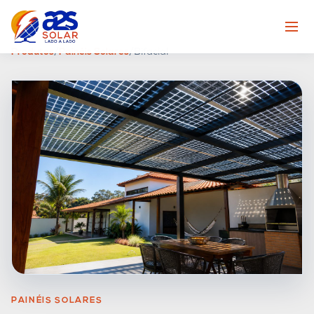
Produtos
/
Painéis Solares
/
Bifacial
PAINÉIS SOLARES